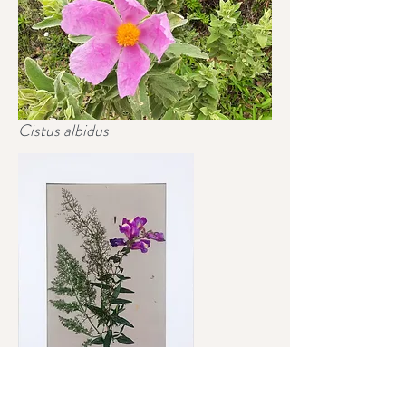
Cistus albidus
Impressão
em argila